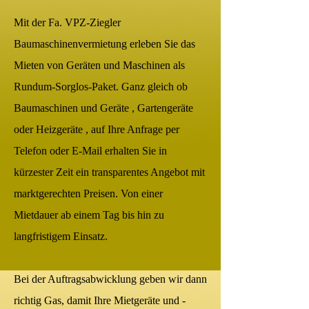
Mit der Fa. VPZ-Ziegler
Baumaschinenvermietung erleben Sie das
Mieten von Geräten und Maschinen als
Rundum-Sorglos-Paket. Ganz gleich ob
Baumaschinen und Geräte , Gartengeräte
oder Heizgeräte , auf Ihre Anfrage per
Telefon oder E-Mail erhalten Sie in
kürzester Zeit ein transparentes Angebot mit
marktgerechten Preisen. Von einer
Mietdauer ab einem Tag bis hin zu
langfristigem Einsatz.
Bei der Auftragsabwicklung geben wir dann
richtig Gas, damit Ihre Mietgeräte und -