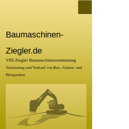
Baumaschinen-
Ziegler.de
VPZ-Ziegler Baumaschinenvermietung
Vermietung und Verkauf von Bau-, Garten- und
Heizgeräten